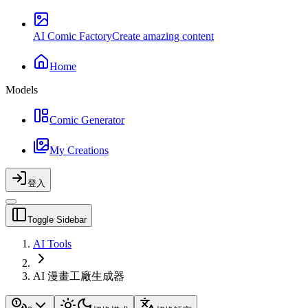
AI Comic Factory
Create amazing content
Home
Models
Comic Generator
My Creations
登入
Toggle Sidebar
AI Tools
AI 漫畫工廠生成器