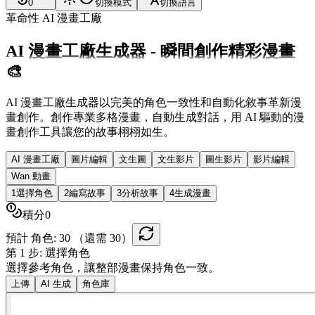
0
切換模式
切換語言
革命性 AI 漫畫工廠
AI 漫畫工廠生成器 - 瞬間創作精彩漫畫
🎨
AI 漫畫工廠生成器以完美的角色一致性和自動化敘事革新漫
畫創作。創作專業多格漫畫，自動生成對話，用 AI 驅動的漫
畫創作工具讓您的故事栩栩如生。
AI 漫畫工廠
圖片編輯
文生圖
文生影片
圖生影片
影片編輯
Wan 動畫
1
選擇角色
2
編寫故事
3
分析故事
4
生成漫畫
積分
0
預計 角色:
30
（還需 30）
第 1 步: 選擇角色
選擇參考角色，讓整部漫畫保持角色一致。
上傳
AI 生成
角色庫